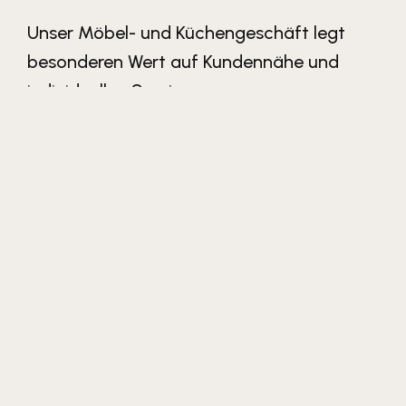
Unser Möbel- und Küchengeschäft legt
besonderen Wert auf Kundennähe und
individuellen Service
Mit unserem umfassenden Service, der von der
Beratung über die Lieferung bis hin zur
Montage reicht, möchten wir Ihnen ein rundum
sorgloses Einkaufserlebnis bieten. Besuchen Sie
uns, wir freuen uns darauf, Sie persönlich zu
begrüßen!