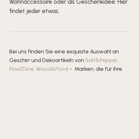
Wohnaccessoire oder als Geschenkidee: Hier
findet jeder etwas.
Bei uns finden Sie eine exquisite Auswahl an
Geschirr und Dekoartikeln von
Salt&Pepper
,
Fine2Dine
,
Wood&Food
- Marken, die für ihre
herausragende Qualität, stilvolles Design und
Liebe zum Detail bekannt sind. Das Sortiment
umfasst eine breite Palette von Produkten,
darunter Geschirrsets, Tassen, Gläser, Vasen,
Kerzenhalter, Tabletts und vieles mehr.