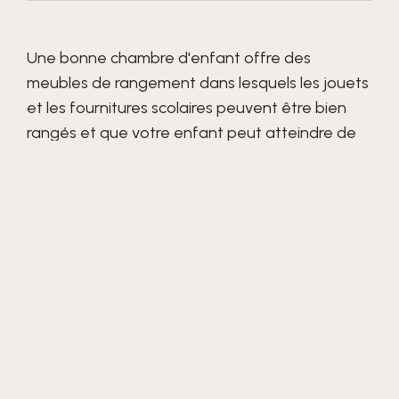
Une bonne chambre d'enfant offre des
meubles de rangement dans lesquels les jouets
et les fournitures scolaires peuvent être bien
rangés et que votre enfant peut atteindre de
manière autonome. En plus des armoires et des
commodes, les sièges et les couchages sont
particulièrement demandés dans les chambres
d'enfants et d'adolescents.
Vous trouverez chez nous des meubles
fonctionnels, beaux et tendance pour les
chambres de bébé, d’enfants et d’adolescents
de
PAIDI
et
LIFETIME KIDSROOMS
. Le mobilier
est adapté aux besoins des enfants et des