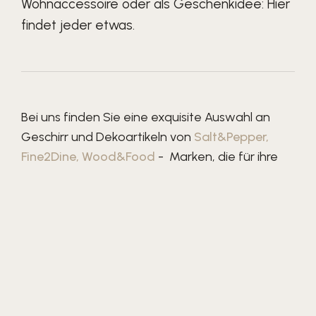
Wohnaccessoire oder als Geschenkidee: Hier
findet jeder etwas.
Bei uns finden Sie eine exquisite Auswahl an
Geschirr und Dekoartikeln von
Salt&Pepper
,
Fine2Dine
,
Wood&Food
- Marken, die für ihre
herausragende Qualität, stilvolles Design und
Liebe zum Detail bekannt sind. Das Sortiment
umfasst eine breite Palette von Produkten,
darunter Geschirrsets, Tassen, Gläser, Vasen,
Kerzenhalter, Tabletts und vieles mehr.